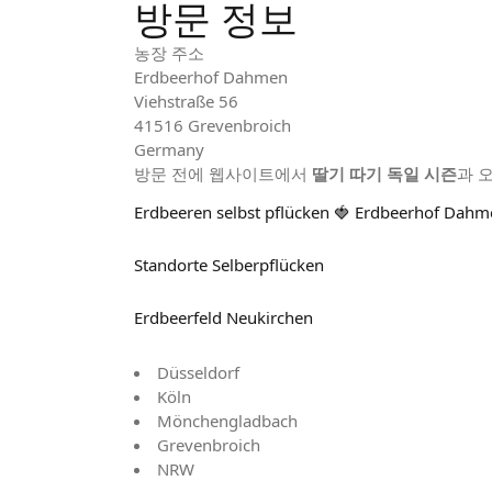
방문 정보
농장 주소
Erdbeerhof Dahmen
Viehstraße 56
41516 Grevenbroich
Germany
방문 전에 웹사이트에서
딸기 따기 독일 시즌
과 
Erdbeeren selbst pflücken 🍓 Erdbeerhof Dahm
Standorte Selberpflücken
Erdbeerfeld Neukirchen
Düsseldorf
Köln
Mönchengladbach
Grevenbroich
NRW