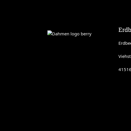
Erd
Erdbe
Viehst
41516