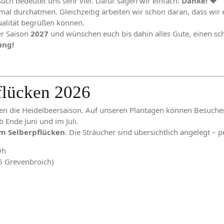
such bedeutet uns sehr viel. Dafür sagen wir einfach:
Danke!
❤️
inmal durchatmen. Gleichzeitig arbeiten wir schon daran, dass wir
ualität begrüßen können.
er Saison
2027
und wünschen euch bis dahin alles Gute, einen sc
ung!
pflücken 2026
 die Heidelbeersaison. Auf unseren Plantagen können Besucher f
Ende Juni und im Juli.
m Selberpflücken
. Die Sträucher sind übersichtlich angelegt – p
9h
6 Grevenbroich)