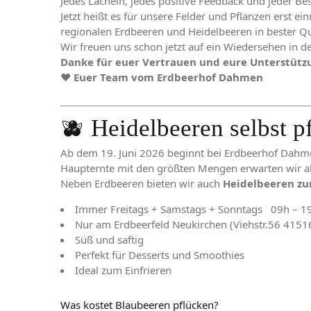
Jedes Lächeln, jedes positive Feedback und jeder Be
Jetzt heißt es für unsere Felder und Pflanzen erst e
regionalen Erdbeeren und Heidelbeeren in bester Q
Wir freuen uns schon jetzt auf ein Wiedersehen in d
Danke für euer Vertrauen und eure Unterstütz
❤️
Euer Team vom Erdbeerhof Dahmen
🫐 Heidelbeeren selbst 
Ab dem 19. Juni 2026 beginnt bei Erdbeerhof Dahmen
Haupternte mit den größten Mengen erwarten wir ab 
Neben Erdbeeren bieten wir auch
Heidelbeeren zu
Immer Freitags + Samstags + Sonntags 09h – 1
Nur am Erdbeerfeld Neukirchen (Viehstr.56 4151
Süß und saftig
Perfekt für Desserts und Smoothies
Ideal zum Einfrieren
Was kostet Blaubeeren pflücken?