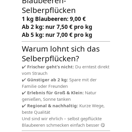
Blaubeeren-
Selberpflücken
1 kg Blaubeeren: 9,00 €
Ab 2 kg: nur 7,50 € pro kg
Ab 5 kg: nur 7,00 € pro kg
Warum lohnt sich das
Selberpflücken?
✔️
Frischer geht’s nicht:
Du erntest direkt
vom Strauch
✔️
Günstiger ab 2 kg:
Spare mit der
Familie oder Freunden
✔️
Erlebnis für Groß & Klein:
Natur
genießen, Sonne tanken
✔️
Regional & nachhaltig:
Kurze Wege,
beste Qualität
Und sind wir ehrlich – selbst gepflückte
Blaubeeren schmecken einfach besser 😋