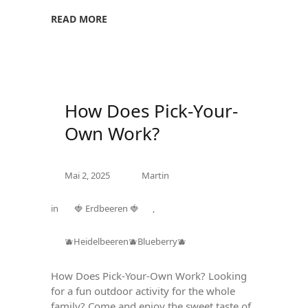
READ MORE
How Does Pick-Your-
Own Work?
Mai 2, 2025
Martin
in
🍓 Erdbeeren 🍓
,
🫐Heidelbeeren🫐Blueberry🫐
How Does Pick-Your-Own Work? Looking
for a fun outdoor activity for the whole
family? Come and enjoy the sweet taste of